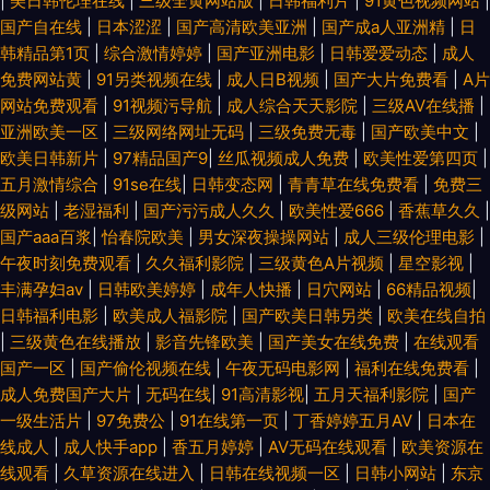
|
美日韩伦理在线
|
三级全黄网站版
|
日韩福利片
|
91黄色视频网站
|
国产自在线
|
日本涩涩
|
国产高清欧美亚洲
|
国产成a人亚洲精
|
日
韩精品第1页
|
综合激情婷婷
|
国产亚洲电影
|
日韩爱爱动态
|
成人
免费网站黄
|
91另类视频在线
|
成人日B视频
|
国产大片免费看
|
A片
网站免费观看
|
91视频污导航
|
成人综合天天影院
|
三级AV在线播
|
亚洲欧美一区
|
三级网络网址无码
|
三级免费无毒
|
国产欧美中文
|
欧美日韩新片
|
97精品国产9
|
丝瓜视频成人免费
|
欧美性爱第四页
|
五月激情综合
|
91se在线
|
日韩变态网
|
青青草在线免费看
|
免费三
级网站
|
老湿福利
|
国产污污成人久久
|
欧美性爱666
|
香蕉草久久
|
国产aaa百浆
|
怡春院欧美
|
男女深夜操操网站
|
成人三级伦理电影
|
午夜时刻免费观看
|
久久福利影院
|
三级黄色A片视频
|
星空影视
|
丰满孕妇av
|
日韩欧美婷婷
|
成年人快播
|
日穴网站
|
66精品视频
|
日韩福利电影
|
欧美成人福影院
|
国产欧美日韩另类
|
欧美在线自拍
|
三级黄色在线播放
|
影音先锋欧美
|
国产美女在线免费
|
在线观看
国产一区
|
国产偷伦视频在线
|
午夜无码电影网
|
福利在线免费看
|
成人免费国产大片
|
无码在线
|
91高清影视
|
五月天福利影院
|
国产
一级生活片
|
97免费公
|
91在线第一页
|
丁香婷婷五月AⅤ
|
日本在
线成人
|
成人快手app
|
香五月婷婷
|
AV无码在线观看
|
欧美资源在
线观看
|
久草资源在线进入
|
日韩在线视频一区
|
日韩小网站
|
东京