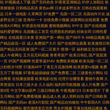
站
91视频成人下载
国产无码色色
91香蕉亚洲精品
91伊人加勒比
欧
美狠狠插
日韩精品高清
黄色av网
日本波多野吉衣
日韩在线观看精
品
日本一级电影
久草网页
97免费艹
岛国一区二区
岛国动作片在
波
多野吉衣三级
亚洲AV一卡
在线免费小视频
搞黄网站在线观看
免费
色情A片网扯
91资源在线视频
蜜桃视频网站
91中文
国产在线视频
福利爱爱网址
岛国搬运工首页
伦理朋友的妈妈
丝袜女同
日韩性爱
网址
在线观看日本黄
亚洲国产第一网站
国产99不卡
66精品视频
国
产精品探花一区
成人免费国产大片
国产在线网址观看
欧美激情日韩
国产精品无码亚洲
国产一区二区黄片
喷潮一区
福利姬足交在线看
成人午夜网址
五月花无码视频
青青草国产
欧美日韩乱
国产屁屁第
一页
91国产视频网
性爱草逼91AV
免费欧美视频
欧美岛国一区二区
少妇喷水18禁
51漫画APP
丁香五月花激情网
欧美爱爱tv视频
免费
五月丁香视频
97香蕉超级碰碰
国产免费看二区
三级黄色片网站
综
合网黄
在线播放观看
欧美电影在线
伦理片在哪里看
蜜桃午夜网
久
草资源在
日本三级大全
久久福利
福利所导航视频
成人片免费
国产
第9页
中文字幕bt原声
三级日韩欧美
午夜视频123
日本推理片
丁香
五月网站
国产免费看视频
极品成人色
成人黑料自拍
国产日韩欧美
网站
国产无码av
老湿A片影院
国产精品自拍偷拍
牛牛影院A片
日韩
无码视频网站
都市激情变态另类
男女91视频
字幕在线精品播放
免