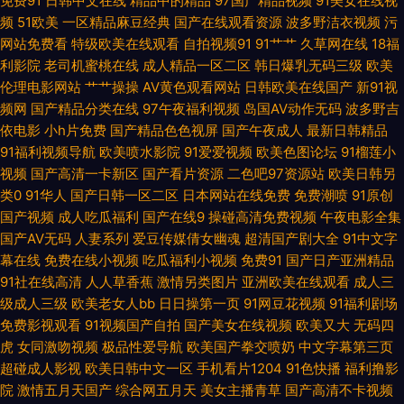
免费91
日韩中文在线
精品中的精品
97国产精品视频
91美女在线视
性爱 99热久草精品 激情视频免费看 日韩无码三急片子 97亚州色图 韩国ts伪
频
51欧美
一区精品麻豆经典
国产在线观看资源
波多野洁衣视频
污
网站免费看
特级欧美在线观看
自拍视频91
91艹艹
久草网在线
18福
娘自慰 日本情色1区2区 四虎午夜福利视频 高清乱码毛片入口 欧美毛片网 91
利影院
老司机蜜桃在线
成人精品一区二区
韩日爆乳无码三级
欧美
伦理电影网站
艹艹操操
AV黄色观看网站
日韩欧美在线国产
新91视
蜜桃黑人人妻 超碰在线进入 日本中文字幕黄色 91次元 大香蕉伊人婷婷 蜜桃
频网
国产精品分类在线
97午夜福利视频
岛国AV动作无码
波多野吉
依电影
小h片免费
国产精品色色视屏
国产午夜成人
最新日韩精品
社福利社 少妇午夜激情 超碰观看人妻 欧美妈穴 五月天色色激情网 91字幕中
91福利视频导航
欧美喷水影院
91爱爱视频
欧美色图论坛
91榴莲小
视频
国产高清一卡新区
国产看片资源
二色吧97资源站
欧美日韩另
文视频 老司机亚洲精品 在线国产性免费 超碰久久综合 美女电影 婷婷偷拍 成
类0
91华人
国产日韩一区二区
日本网站在线免费
免费潮喷
91原创
国产视频
成人吃瓜福利
国产在线9
操碰高清免费视频
午夜电影全集
人在线观看网 日韩AV资源网 97超碰总站 久草最新地址 无码超碰 草草影院
国产AV无码
人妻系列
爱豆传媒倩女幽魂
超清国产剧大全
91中文字
幕在线
免费在线小视频
吃瓜福利小视频
免费91
国产日产亚洲精品
亚洲 久草福利视频蜜桃 色色青青草 91视频免费视频 欧洲成人性爱AV 97超
91社在线高清
人人草香蕉
激情另类图片
亚洲欧美在线观看
成人三
级成人三级
欧美老女人bb
日日操第一页
91网豆花视频
91福利剧场
碰人人干 精品一区二区网站 五月花电影网 超碰97人妻在线 久久嫩草精品 国
免费影视观看
91视频国产自拍
国产美女在线视频
欧美又大
无码四
虎
女同激吻视频
极品性爱导航
欧美国产拳交喷奶
中文字幕第三页
模精品五区 欧美色中色电影 在线观看视频污 蜜桃aa视频导航 亚洲日逼视频
超碰成人影视
欧美日韩中文一区
手机看片1204
91色快播
福利撸影
院
激情五月天国产
综合网五月天
美女主播青草
国产高清不卡视频