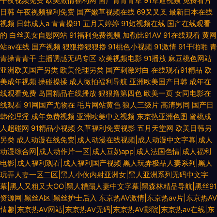
午夜视频免费
欧美激情福利网
国产青青青草
91草逼视频
免费看片
日韩
午夜视频福利免费
国产嫩草视频在线
69叉叉叉
最新日本在线
视频
日韩成人a
青青操91
五月天婷婷
91短视频在线
国产在线观看
的
白丝美女自慰网站
91福利免费视频
加勒比91AV
91在线观看
黄网
站av在线
国产视频
狠狠擼狠狠擼
91桃色小视频
91激情
91干啪啪
青
青操青青干
主播诱惑无码专区
欧美视频电影
91播放
麻豆桃色网站
亚洲欧美国产另类
欧美伦理另类
国产刺激对白
在线观看91精品
欧
美成年视频
操碰操揉
成人微拍福利导航
亚洲欧美国产日韩
成年在
线观看免费
岛国精品在线播放
狠狠撸第四色
欧美一页
女同电影在
线观看
91网国产尤物在
毛片网站黄色
狼人三级片
高清男同
国产日
韩伦理淫
成年免费视频
亚洲欧美中文视频
东京热亚洲色图
蜜桃成
人超碰网
91精品小视频
久草福利免费视影
五月天堂网
欧美日韩另
另类
成人动漫在线免费|成人动漫在线视频|成人动漫中文字幕|成人
动漫综合网|成人动作片一区|成人豆奶app|成人法国色情|成人福利
电影|成人福利观看|成人福利国产视频
黑人玩弄极品人妻系列|黑人
玩弄人妻一区二区|黑人小伙内射亚洲女|黑人亚洲系列无码中文字
幕|黑人又粗又大OO|黑人糟蹋人妻中文字幕|黑森林精品导航|黑丝91
资源网|黑丝A区|黑丝护士后入
东京热AV激情|东京热av片|东京热AV
情趣|东京热AV网站|东京热AV无码|东京热AV影院|东京热av在线|东