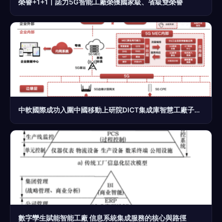
榮譽+1+1丨諾力5G智能工廠榮獲國家級、省級雙榮譽
中軟國際成功入圍中國移動上研院DICT集成庫智慧工廠子庫，賦能智能制造新未來
數字孿生賦能智能工廠 信息系統集成服務的核心與路徑