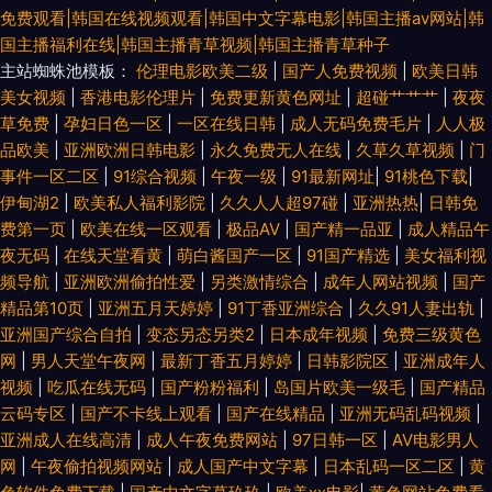
免费观看|韩国在线视频观看|韩国中文字幕电影|韩国主播av网站|韩
国主播福利在线|韩国主播青草视频|韩国主播青草种子
主站蜘蛛池模板：
伦理电影欧美二级
|
国产人免费视频
|
欧美日韩
美女视频
|
香港电影伦理片
|
免费更新黄色网址
|
超碰艹艹艹
|
夜夜
草免费
|
孕妇日色一区
|
一区在线日韩
|
成人无码免费毛片
|
人人极
品欧美
|
亚洲欧洲日韩电影
|
永久免费无人在线
|
久草久草视频
|
门
事件一区二区
|
91综合视频
|
午夜一级
|
91最新网址
|
91桃色下载
|
伊甸湖2
|
欧美私人福利影院
|
久久人人超97碰
|
亚洲热热
|
日韩免
费第一页
|
欧美在线一区观看
|
极品AV
|
国产精一品亚
|
成人精品午
夜无码
|
在线天堂看黄
|
萌白酱国产一区
|
91国产精选
|
美女福利视
频导航
|
亚洲欧洲偷拍性爱
|
另类激情综合
|
成年人网站视频
|
国产
精品第10页
|
亚洲五月天婷婷
|
91丁香亚洲综合
|
久久91人妻出轨
|
亚洲国产综合自拍
|
变态另态另类2
|
日本成年视频
|
免费三级黄色
网
|
男人天堂午夜网
|
最新丁香五月婷婷
|
日韩影院区
|
亚洲成年人
视频
|
吃瓜在线无码
|
国产粉粉福利
|
岛国片欧美一级毛
|
国产精品
云码专区
|
国产不卡线上观看
|
国产在线精品
|
亚洲无码乱码视频
|
亚洲成人在线高清
|
成人午夜免费网站
|
97日韩一区
|
AV电影男人
网
|
午夜偷拍视频网站
|
成人国产中文字幕
|
日本乱码一区二区
|
黄