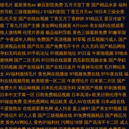
级毛片
最新黄色av
麻豆影院免费
五月天堂丁香
国产精品水多
福利
所导航
三级视频网站J
51福利影院
丁香五月天av
18日本三级全黄
乱伦天堂
国产在线短视频
丁香五月丁香婷婷
91精品又
爱豆传媒下
载
丁香九月国产主播
美女网站视频黄
A片com
美女福利在线观看
狼人激情网
伦理片香港
极品福利导航
黄色三级最新免费
91嫩草国
产
午夜成年人网站
免费国产高清视频
91草莓
丝瓜视频污成人
国产
亚洲视品在线
国产玖玖
国产免费毛不卡片
久久无码
国产精品网络
孕妇无码在线
91手机论坛
91视频新地址
91日逼
午夜啪视频
91啪水
蜜桃网
国产二区无码
91日韩在线观看
西瓜影院视频全集
国产孕妇
无码视频
国产在线福利
国产在线日皮片
午夜神马伦理
毛片网站美
女
AV福利激情毛片
黄色网在线播放
91视频免费在线
91午夜在线
福
利在线视频导航
欧美喷潮一区二区
午夜理论片
日本第二片区
国产
免费大片
精品呦视频
日本乱伦高清无码
深夜国产视频
91刺激视频
日本中文字幕一区
日韩免费精品视频
日本高清v
欧美日韩伦理午夜
91碰超免费
亚洲色图网站
精品欧美
成人AV在线观看
日本a级在线
干露脸熟女
在线观看黄色网
成人抖音
爰上碰91
国产美女91视频
国
产情侣片
97人人看
国产三级视频在线
91免费视频精品
国产精品另
类
黄色AV网站人
黄色91福利社
污网址18禁
国产高清不卡二区
成人