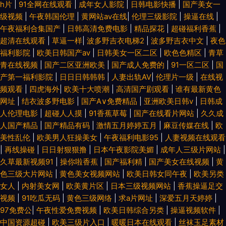
h片
|
91全网在线观看
|
成年女人影院
|
日韩电影快播
|
国产美女一
级视频
|
午夜韩国伦理
|
黄网站av在线
|
伦理三级影院
|
操逼在线
|
午夜福利合集国产
|
日韩高清免费电影
|
精品探花
|
超碰福利香蕉
|
超清在线观看
|
草逼一样
|
波多野吉衣电梯2
|
波多野吉衣中文
|
夜色
福利影院
|
欧美日韩国产aⅴ
|
日韩美女一区二区
|
欧色色精区
|
青草
青在线视频
|
国产二区亚洲欧美
|
国产成人免费的
|
91一区二区
|
国
产第一福利影院
|
日日日韩韩韩
|
人妻出轨AV
|
伦理片一级
|
在线视
频观看
|
四虎海外
|
欧美十大喷潮
|
高清国产剧观看
|
谁有最新黄色
网址
|
结衣波多野电影
|
国产A∨免费精品
|
亚洲欧美日韩v
|
日韩成
人伦理电影
|
超碰人人摸
|
91香蕉草莓
|
国产在线看片网站
|
久久成
人国产精品
|
国产精品有码
|
激情五月婷婷五月
|
麻豆传媒在线
|
欧
美性乱伦
|
欧美男人狂操美女
|
午夜福利电影95
|
人妻视频在线观看
|
再线操碰
|
日日射狠狠撸
|
日本午夜影院美媚
|
成年人三级片网站
|
久草最新视频91
|
操你啦香蕉
|
国产福利精
|
国产美女在线视频
|
黄
色三级大片网站
|
黄色美女视频网站
|
欧美日韩女同午夜
|
欧美另类
女人
|
内射美女网
|
欧美黄片区
|
日本三级视频网站
|
香蕉操逼足交
视频
|
91吃瓜无码
|
黄色三级网络
|
求a片网址
|
深爱五月天婷婷
|
97免费公
|
午夜性爱免费视频
|
欧美日韩综合另类
|
操逼视频软件
|
中国资源超碰
|
欧美三级片入口
|
暖暖日本在线观看
|
丝袜玉足素材