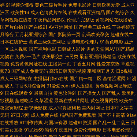
精品 日日爱影视 91精品86 久久综合 伊人艹久久 成人AV资源 亚洲91黑丝 国
婷
91视频你懂得
黄色三级片毛片
免费电影片
日韩欧美爱爱
成人亚
洲区
欧美性16
成人色情黄片在线
在线观看亚洲精品
国产热综合
久
产草逼观看 天天操B日韩无码 成人中文字幕一区 欧美专区精品色 91精品视
草网视频在线看
午夜精品网影院
伦理片完整版
黄视网站在线播放
国产片自拍
国产在线91
AV亚洲网址
国产经典三级在线
丁香婷婷五
频网 果冻传媒做爱 激情综合涩涩网 91足交网站 在线a久青草视频 久久这里
月综合
五月花亚洲综合
国产影院第一页
乱码欧美孕交
超碰在线艹
日本在线护士
黄色三级免费网址
香港电影伦理片
91黄色电影
亚洲
一区成人视频
国产福利电影
日韩成人影片
男的天堂网AV
国产精品
有精品 黄色免费链接 九一黄色仓库 午夜激情网址 福利视频99 欧美色AB 先
尤物在
免费a一毛片
欧美肠交扩张另类
最新亚洲日韩精品
欧美在线
视频
免费黄色网址在线
主播第一页
丁香五月网
性爱东京热
草逼视
锋成人资源 wwww日本另 日韩网址性网址 豆花肏肏视频 伊人玖玖视 国产老
频78
国产成人免费无码
高清日韩无码视频
宗和网五月天
日b视频
成人三级网站在
主播福利姬h在线
国产精一精二区
基情涩涩网
51漫
熟女ass 五月天海角精品 超碰豆花91 欧美视屏 亚洲视频二区熟妇 www密桃
画成人
丁香5月综合网
91爱爱com
伊人涩涩射
黄色视频网址导航
91国在线观看
91最新自拍
黄色软件91
国产操女人
国产乱人
欧美乱
另类av磁力 91后入黑丝 欧美成人影 综合熟女午夜精品 老司机午夜福利院 一
欲视频
超碰吃瓜
久草涩涩
最新在线A片网址
黄色视屏网站
欧美午
夜寂寞影院
新视觉影视
成人写真福利
欧美内射网址
日本中文字幕
级欧美 国产传媒91视频 青青草好吊 91经典免费视频 精品www 91国内产香
无码
97日穴网
成人免费在线
精品国产免费观看
国产不卡高清
91av
在线播放
91制作传媒
岛国av资源
超碰91资源
国产乱一乱二乱三
日
蕉 久久AV香蕉 在线看视频污 大香蕉五月丁香 青娱乐福利视频 91福礼专区
韩美女直播
91尤物69
蜜桃午夜激情
免费伦理电影
日本电影伦理片