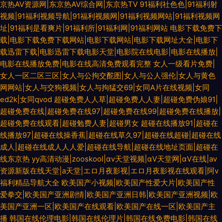
京热AV资源网|东京热AV综合网|东京热TV
91福利社色色|91福利射
视频|91福利视频导航|91福利视频网|91福利视频网站|91福利视频网
址|91福利是看爽片|91福利所|91福利网|91福利网站
电影下载免费下
载|电影下载免费下载网站|电影下载网站|电影下载网址大全|电影下
载迅雷下载|电影迅雷下载电影天堂|电影院在线电影|电影在线播放|
电影在线播放免费|电影在线高清免费观看完整
女人一级看片免费|
女人一区二区三区|女人与公拘交酡图|女人与公人强伦|女人与黄色
网网站|女人与交狗视频|女人与拘猛交69|女同A片在线视频|女同
ed2k|女同qvod
超碰免费人人草|超碰免费人人妻|超碰免费伪娘91|
超碰免费在线|超碰免费在线97|超碰免费在线99|超碰免费在线播放|
超碰免费在线观看|超碰勉费人妻|超碰男女
超碰在线播放91|超碰在
线播放97|超碰在线操香蕉|超碰在线草久97|超碰在线超碰|超碰在线
成人|超碰在线成人人人爱|超碰在线导航|超碰在线地址页面|超碰在
线东京热
yy高清动漫|zooskool|αv天堂视频|αV天堂网|αV在线|аⅴ
资源新版在线天堂|а天堂|エロ月夜影视|エロ月夜影视在线观看|阿v
福利精品导航大全
欧美国产小视频|欧美国产性爱大片|欧美国产性
爱拳交|欧美国产亚洲剧情|欧美国产亚洲日韩|欧美国产亚洲视频|欧
美国产亚洲一区|欧美国产在线观看|欧美国产在线一区|欧美国产主
播
韩国在线伦理电影|韩国在线伦理片|韩国在线免费电影|韩国在线