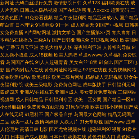
新网址
无码白丝强行免费
激情影院日韩
久草123
福利欧美在线
成
人片无码
日韩成人极品视频
国产在线诱惑
乱人xxxxx
超黄无码
三
级黄色图片
91免费看视频
精品午夜福利网
精品亚洲成a人
国产精品
萌白酱
日本理论
91操电影
91一区
成人精品无
91国产小视频
日韩美
女免费直播
A片网站网址
激情文学色
国产主播第37页
青久青青
日
本精品在线播放
三级A片
国产日韩亚洲综合
91短视频网站
欧美骚网
站
丁香五月天亚洲
欧美大粗吊人妖
深夜福利亚洲
人兽福利导航
91
叉叉操小骚逼
成人18视频
欧美大鸡吧
草逼wwww
久草福利免费试
看
岛国国产在线
91人人超碰青青
美女白丝18禁
91肏比
国产三区电
影
国产内射后入在线
黄色网址网站网址
97超在线视
免费视频网站
精品欧美精品v
欧美操碰
欧美二级片网址
精品成人无码视频
男女午
夜福利影院
欧美三级电影
免费黄色网址
成年版快手
日韩福利无码
四虎四房
亚洲AV在线豆花
亚洲区成人
美女黄片免费观看
三级网站
视频网
成人日韩精品
日韩福利专区
欧美二区女同
国产精品一区91
小x导航福利
免费黄色在线视频
91原创视频
欧美日韩小视频
国产成
人在线无码
91黑料不
国产极品自拍
岛国最大色网站
精品无码国产
二品
欧美一及片
激情网婷婷
人妖大片
91天堂影视
国产www
成年
人伦理片
高清日韩电影
国产尤物视频在线
超碰福利97视屏
91看片
入口
日本国产成人视频
日本日韩欧美在线
黄色资料入口
黄色网三