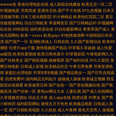
玖乐 欧美强奸 伊人视频在线 超碰人妻97在线 激情色播导航 日本片源午夜av
wwww色
香港伦理电影在线
成人影院在线播放
欧美足交一区二区
91视频电影
另类四虎
亚洲东京热
国产不卡在线
91九色视频
日本天
97在线免费视频 韩黄AA免费 青青草色天堂 影音先锋丝袜诱惑 午夜福利128
堂视频导航
日本三级光棍影院
91大神精品
欧美怡红院院二区
爱豆
传媒观看网站
综合日韩欧美
草逼网首页
国产日韩精品91
91视频网
av三级网站 韩国操逼剧场 日本免费视频 www黄色片 老湿机撸 日韩三急片
站在线
69性影院
福利资源在线
91自拍最新网址
青青草国产成人
黄
色岛国网站
欧美一xxxxx
欧美gayv
91色情激情网
中国韩国日本高
伊人在线成人视频 变态AV导航网 欧美激情另类网站 91大神高清无码 成人九
清
国产国产一区
亚洲欧洲成人
日韩在线
久久国产影视综合
欧美69
潮喷
伦理片app下载
激情视频国产精品
91草莓久草超碰
成人性爱
一 国产精品第99 97色色影视 欧洲偷拍 在线视频第六页 操逼片韩国 国产精
aa影院
欧美性爱插插
欧美日韩色黄片
91草莓影院
午夜电影网久久
国产丝袜美女
国产精彩视频
操碰视屏
国产福利在线
91久久影院
免
品成人网站 欧美成久草 91破处免费看 国产日韩一级二级 日本AV中文字幕 综
费日韩电影
日韩成人影视
欧美精品性交
午夜宅男免费
另类亚洲色
情
家庭乱伦理电影
91草B草B视频
国产精品熟女一
国产巨乳在线观
看
四虎免费91
国内精品无码短片
超碰成人操操
欧美猛交视频
西瓜
合另类入口AV 黄色小网战 不卡三级片 黄网站大全免费 日韩AV打炮影院 肏
影院在线观看
欧美做受日韩
国产在线一
国产原创视频在线
国产视
频高清
国产丝袜一区
黄色av网址大全
人妻乱视
国产成人在线网站
AV91 另类综合图 午夜精品福利白浆 www青草视频 91变态 美女bb视频 97
久草视频资源站
综合五月香
成人app在线
四虎试看
91男女
国产男
小鲜肉同
福利影院网站
激情五月天色色
欧美极品电影
日韩成人第
人人舔 激情www 日本色图欧美色图 伊人在线欧洲 超碰超碰在线 日韩传媒
一页
国产日韩欧美电影
久久机热
成人午夜网
黄色天堂男人
操视频