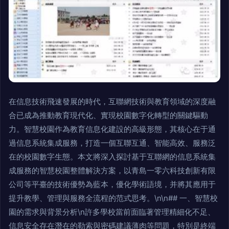
在信息技術飛速發展的時代，互聯網技術與教育領域的深度融
合已成為推動教育現代化、實現校園數字化轉型的關鍵驅動
力。智慧校園作為教育信息化建設的高級形態，其核心在于通
過信息系統集成服務，打造一個互聯互通、智能高效、服務泛
在的校園數字生態。本文將深入探討基于互聯網的信息系統集
成服務的智慧校園整體解決方案，以青島一零六科技創新有限
公司等平臺的技術優勢為藍本，優化學術語境，并將其應用于
提升教學、管理與服務全流程的范式思考。\n\n## 一、智慧校
園的需求與背景分析\n許多學校當前面臨著管理精細化不足、
信息安全存在潛在的勒索與密碼建議薄肉等問題，特別是終端