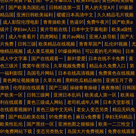
色软件免费下载
|
国产中文字幕玖玖
|
欧美xx电影
|
黄色网站免费看
片
|
国产欧美岛国乱伦
|
日韩精选第一页
|
男人的天堂A片
|
91最新
精品国
|
亚洲日韩欧美福利
|
暖暖日本高清中文
|
久久精品毛片视频
|
成人影院伦理电影
|
青青操欧美
|
热逼91
|
免费午夜片
|
国产欧美a
级片
|
孕妇av入口
|
黄片导航在线
|
日本中文字幕电影
|
欧美a级性
片
|
成人午夜看片
|
四虎网站
|
黄片av网站
|
亚洲人妖导航
|
国产大
片免费
|
日韩三级
|
欧美精品在线视频
|
青青草国产
|
乱伦91视频
|
尤
物精品视频
|
成人黄瓜视频
|
91爆操网站
|
可以看的毛片网站
|
日本
成人中文字幕
|
国产在线观看一
|
新91爱爱
|
日本在线不卡免费
|
黄
色三级片
|
窝窝午夜理论
|
久草视频免费看
|
精品永久免费入口
|
第
一福利影院
|
岛国毛片网站
|
日本在线高清视频
|
免费黄色在线视频
|
黄色网址视频播放
|
久草久精
|
黑料吃瓜精品偷拍
|
亚洲五月丁香
激情
|
伦理剧在线观看
|
国产三级
|
操碰青青操碰
|
夜夜撸骑
|
日韩国
产欧美一区
|
日韩三级网
|
亚洲日本乱码
|
欧美成人第一区
|
欧美福
利在线观看
|
黄色三级成人网站
|
老司机成年人网
|
日本天堂影视
|
在线观看视频91
|
黄色三级中文无码
|
老女人变态另类
|
精品无码免
费
|
国产精品欧美在线
|
91免费黄色
|
麻豆v免费看
|
孕妇无码精品
|
欧美性乱伦
|
国产黑丝一区
|
亚洲色图之狠狠操
|
欧美一二三性交
|
91免费网站下载
|
变态另类熟女
|
岛国大片免费视频
|
免费在线观看