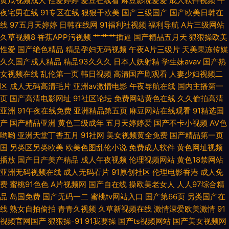
黄瓜视频成人
性爱婷婷
爱豆在线看
麻豆影院爱爱
成人软件视频
午
国产日韩欧美成人 亚洲内射黄网站 超碰人草色欲 午夜资源福利 久久国产乱
夜宅男在线
91专区在线
狠狠干欧美
国产三级国产
国产欧美日韩在
线
97五月天婷婷
日韩在线网
91福利社视频
福利导航
A片三级网站
子 亚洲激情11 黄色网入口站91 香蕉视频网页版 国产黄网站 日本91视频 91
久草视频8
香蕉APP污视频
艹艹艹插逼
国产精品五月天
狠狠操欧美
性爱
国产绝色精品
精品孕妇无码视频
午夜A片三级片
天美果冻传媒
看b应用 精东黄色 五月天网页 伦理第一页 97色色影院 欧美变态网站 伊人91
久久国产成人精品
精品93久久久
日本人妖射精
学生妹avav
国产熟
女视频在线
乱伦第一页
韩日视频
高清国产剧观看
人妻少妇视频二
啪啪啪 国产精品线路一 丝袜足交网址 豆花影院色 日本3级片人妻 91丝袜插
区
成人无码高清毛片
亚洲av激情电影
午夜导航在线
国内主播第一
页
国产高清电影网址
91社区论坛
免费网站黄色在线
久久偷拍高清
麻豆 日韩第1页 海角社区国产精伦 天天拍液夜拍 丁香AV在线 性爱探花视频
亚洲
91午夜在线免费
亚洲精品第五页
麻豆网站在线观看
91精选国
产
国产精品亚洲
黄色三级成年
五月天婷婷爱
国产不卡小视频
AV色
大香蕉午夜福利 青青草社区 91视频第二页 久久老湿 中文字幕精东影业 欧美
哟哟
亚洲天堂丁香五月
91社网
美女视频黄全免费
国产精品第一页
国
另类区另类欧美
欧美色图乱伦小说
免费成人软件
黄色网址视频
播放
国产日产美产精品
成人午夜视频
伦理视频网站
黄色18禁网站
日韩成人国产
亚洲无码视频在线
成人无码看片
91原创社区
伦理电影香港
成人免
费
蜜桃91色色
A片视频网
国产自在线
操欧美老女人
人人97综合精
品
岛国免费
国产无码一二
蜜桃tv网站入口
国产第66页
另类国产在
线
熟女自拍偷拍
青青久视频
久草新视频在线
激情深爱欧美激情
91
视频官网国产
狠狠操-91
91我要操
国产ts视频网站
国产美女视频网