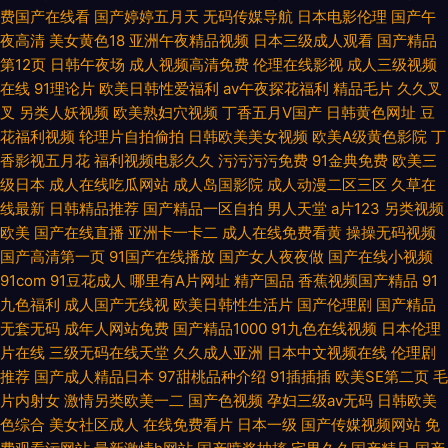
费国产在线看
国产婷婷五月天
无码传媒导航
日本电影伦理
国产午
夜高清
美女黄色18
亚洲午夜精品视频
日本三级成人观看
国产精品
第12页
日韩午夜场
成人视频高清免费
伦理在线影视
成人三级视频
在线
91理论片
欧美日韩性爱福利
av午夜探花福利
精品毛片
久久叉
叉
另类人妖视频
欧美熟妇穴视频
丁香五月V国产
日韩黄色网址
豆
花福利视频
轮理片自拍偷拍
日韩欧美美女视频
欧美A级黄色影院
丁
香影视五月花
福利视频电影久久
污污污污免费
91金典免费
欧美三
级日本
成人在线吃瓜网站
成人岛国影院
成人动漫二区三区
久草在
线最新
日韩精品推荐
国产精品一区自拍
男人天堂
a片123
另类视频
欧美
国产在线直播
亚洲卡一卡二
成人在线免费看黄
操操无码视频
国产高清第一页
91国产在线播放
国产女人夜夜做
国产在线小视频
91com
91豆花成人
哪里有A片网址
精产国品
香蕉视频国产精品
91
九色福利
成人国产无线视
欧美日韩性生活片
国产伦理剧
国产精品
无套无码
成年人网站免费
国产精品1000
91九色在线视频
日本伦理
片在线
三级无码在线天堂
久久成人亚洲
日本中文视频在线
伦理剧
推荐
国产成人精品日本
97甜桃品种介绍
91插插插
欧美SE第二页
毛
片内射女
激情另类欧美一二
国产色视频
孕妇三级av无码
日韩欧美
色综合
美女社区成人
在线免费看片
日本一级
国产传媒视频网站
免