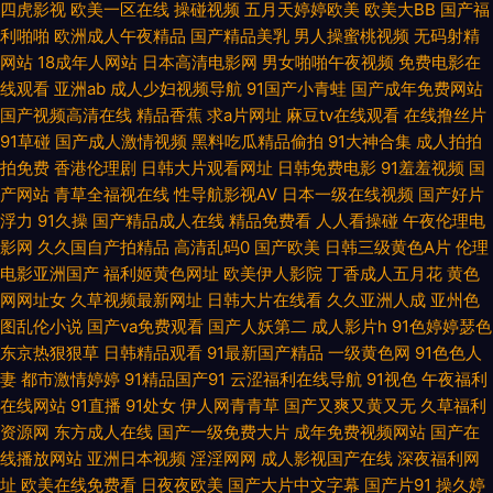
四虎影视
欧美一区在线
操碰视频
五月天婷婷欧美
欧美大BB
国产福
大香蕉依然在线 欧洲高清va 中文字幕日本五区 成人小视频APP 蜜桃AV鲁一
利啪啪
欧洲成人午夜精品
国产精品美乳
男人操蜜桃视频
无码射精
网站
18成年人网站
日本高清电影网
男女啪啪午夜视频
免费电影在
一本道资源站 黑丝自慰久草91 香蕉视频下载 国产精品官网 日本爱爱片 91网
线观看
亚洲ab
成人少妇视频导航
91国产小青蛙
国产成年免费网站
国产视频高清在线
精品香蕉
求a片网址
麻豆tv在线观看
在线撸丝片
视频 激情午夜网站 日美女BB 91次源 豆花成人精品 香蕉大香蕉久 欧美就是
91草碰
国产成人激情视频
黑料吃瓜精品偷拍
91大神合集
成人拍拍
拍免费
香港伦理剧
日韩大片观看网址
日韩免费电影
91羞羞视频
国
色 91足交 精东91 色色成人电影 草比视频线观看 欧美色网 亚洲一区在线 成
产网站
青草全福视在线
性导航影视AV
日本一级在线视频
国产好片
浮力
91久操
国产精品成人在线
精品免费看
人人看操碰
午夜伦理电
人精品鲁一鲁 美女bb 五月天三级网 超碰tv 中文字幕丰满少妇 韩国色色网 色
影网
久久国自产拍精品
高清乱码0
国产欧美
日韩三级黄色A片
伦理
电影亚洲国产
福利姬黄色网址
欧美伊人影院
丁香成人五月花
黄色
婷婷福利网 AV你懂得 黄色电影快播 深夜福利av 91网页版色色 韩国三级大
网网址女
久草视频最新网址
日韩大片在线看
久久亚洲人成
亚州色
图乱伦小说
国产va免费观看
国产人妖第二
成人影片h
91色婷婷瑟色
片 午夜啪啪7474 www91海角 欧美色噜噜网 91黄色大片 激情夜色av 深夜
东京热狠狠草
日韩精品观看
91最新国产精品
一级黄色网
91色色人
妻
都市激情婷婷
91精品国产91
云涩福利在线导航
91视色
午夜福利
福利导航在线 aV中亚 狼窝AV专区 午夜色片网 传媒二区传媒 欧美久草网 一
在线网站
91直播
91处女
伊人网青青草
国产又爽又黄又无
久草福利
资源网
东方成人在线
国产一级免费大片
成年免费视频网站
国产在
区二还精品 久久玖玖视 51偷拍视频 福利小视频导航 色色免费视频 精品二区
线播放网站
亚洲日本视频
淫淫网网
成人影视国产在线
深夜福利网
址
欧美在线免费看
日夜夜欧美
国产大片中文字幕
国产片91
操久婷