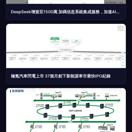
DeepSeek增資至1500萬 加碼信息系統集成服務，加速AI產業化布局
極氪汽車閃電上市 37個月創下新能源車市最快IPO紀錄