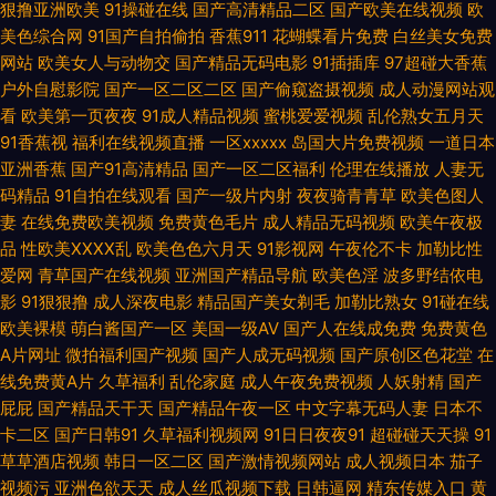
HD 91网站网址 第一福利 欧美三级专区 中文字幕上床視頻 成人福利AV 黑丝
狠撸亚洲欧美
91操碰在线
国产高清精品二区
国产欧美在线视频
欧
美色综合网
91国产自拍偷拍
香蕉911
花蝴蝶看片免费
白丝美女免费
美女叼嘿网站 伊人大香蕉AV网 囯产精品久久 欧洲人妻丰满 91操操操吧 中文
网站
欧美女人与动物交
国产精品无码电影
91插插库
97超碰大香蕉
户外自慰影院
国产一区二区二区
国产偷窥盗摄视频
成人动漫网站观
字幕上床視頻 日韩色图网 91成人在线视频 美女黄色网 午夜福利456 东京热
看
欧美第一页夜夜
91成人精品视频
蜜桃爱爱视频
乱伦熟女五月天
91香蕉视
福利在线视频直播
一区xxxxx
岛国大片免费视频
一道日本
亚洲香蕉
国产91高清精品
国产一区二区福利
伦理在线播放
人妻无
床豆 久久伊人热 日本蜜桃91视频 91美女网站 国产精品久久97 人人肏在线视
码精品
91自拍在线观看
国产一级片内射
夜夜骑青青草
欧美色图人
妻
在线免费欧美视频
免费黄色毛片
成人精品无码视频
欧美午夜极
频 影音先锋亚州精品 欧美综合婷婷 91AV国产精品 福利视频成人网 老司机黄
品
性欧美ⅩⅩⅩⅩ乱
欧美色色六月天
91影视网
午夜伦不卡
加勒比性
爱网
青草国产在线视频
亚洲国产精品导航
欧美色淫
波多野结依电
色网址 综合色网导航 国产视频福利导航 日本色直播 伊人久久国产 ts伪娘网
影
91狠狠撸
成人深夜电影
精品国产美女剃毛
加勒比熟女
91碰在线
欧美裸模
萌白酱国产一区
美国一级AV
国产人在线成免费
免费黄色
站 欧美剧在线观看 婷婷涩丁香 成人在线观看伊人 欧美大片aa在线 91处女视
A片网址
微拍福利国产视频
国产人成无码视频
国产原创区色花堂
在
线免费黄A片
久草福利
乱伦家庭
成人午夜免费视频
人妖射精
国产
频 超碰人人上人人摸 欧美激情rp 性爱综合区 www99热 色屋国产 av片网站
屁屁
国产精品天干天
国产精品午夜一区
中文字幕无码人妻
日本不
卡二区
国产日韩91
久草福利视频网
91日日夜夜91
超碰碰天天操
91
激情色播导航 熟女福利导航 WWW91传媒 日韩A1电影 91黑丝无码 大香蕉玖
草草酒店视频
韩日一区二区
国产激情视频网站
成人视频日本
茄子
视频污
亚洲色欲天天
成人丝瓜视频下载
日韩逼网
精东传媒入口
黄