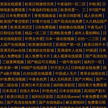
资源在线观看
|
欧美日韩激情另类
|
午夜福利一区二区
|
91欧美
|
日
韩电影免费观看
|
午夜福利导航在线
|
欧美性爱一、三
|
911国产精
品
|
日本免费观看片
|
香蕉视频操逼
|
欧美日韩影视
|
成人依依网
|
欧美国产拳交喷奶
|
91看片在线
|
国产高清在线免费
|
久久精品国产
免费
|
欧美亚洲涩涩
|
日B免费视频
|
狠狠撸在线视频
|
午夜毛a片
|
日韩综合导航
|
精品一区二区
|
亚洲欧美免费
|
成年人看的网站
|
日
本在线电影院
|
91男女作爱
|
日本一级在线视频
|
自拍一二三区
|
成
人国产在线视频
|
欧美激情第8页
|
亚洲国产第一区
|
欧美日韩不卡
|
亚洲无码av在线
|
欧美妇女性影城
|
亚洲成年人在线
|
91插进
|
日本
成人免费电影
|
成人免费毛卡片
|
成人视屏在线观看
|
国产高清自拍
|
三级黄网视频
|
国产精品可乐视频
|
一级午夜福利
|
福利片一区
|
欧美第一网
|
69国产在线观看
|
91天堂久久
|
日韩电影在线免费
|
国
产a级片视频
|
白丝自慰在线观看
|
中国成人毛片
|
青草全福视在线
|
91免费高清视频
|
午夜色色男
|
成人无码美尻
|
国产片网站
|
国产一
级二级在线
|
亚洲日本天堂在线
|
福利欧美影院
|
国语看片免费观看
|
日本高清
|
在线久草AA
|
91色色色
|
日本在线视频
|
高清国产剧大
全
|
欧美日韩足交
|
福利社区影院
|
高清在线www
|
午夜免费看片网
站
|
国产高清在线免费
|
国产在线电影a
|
麻豆蜜桃69
|
免费看日韩