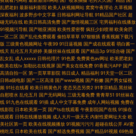
费观看污网站
最新激情h网站
国产喷浆抽搐
宅男久久国产精品
国产
乱肥老妇
最新福利影院
欧美人妖视频网站
窝窝午夜理论
久草视频
深夜福利
波多野步中文字幕
日韩福利网址导航
91精品国产社区
超
碰无码在线
欧美日韩高清免费
国产激情视频三区
宅男福利在线播放
91视频污导航
国产啪亚洲国
欧美性爱密臀
疯狂少妇喷潮
欧美肏屄
一区二区
国产乱伦免费观看
偷拍草草草
97狠狠插
香蕉视频下载污
版
三级黄色视频网址
午夜99
91日逼视频
国产成在线观看
萌白酱一
线天
乱伦五月天婷婷
美腿丝袜在线观看
国产精品3p
91综合碰
国产
乱女乱
成人xxxxx
日韩伦理片
91色爱
免费黄色av网址
欧美肥老妇
欧美在线tv
加勒比在线视屏
国产美女在线免费
91香蕉污APP
国产
高清自拍一区
第一页草草影院
韩日成人
精品福利
91天堂一区二区
日韩a级电影
国产二区高清
国产www视频
国产粉嫩
国产男女猛视
频
91社在线看
欧美日韩黄色片
变态另态另类2
91李宗精品
黑丝袜
自慰喷水
乱伦五月
国产无码网站
三级无毒免费
青青草51
91丝袜在
线
91九色在线观看
91插
成人中文字幕免费
成年人网站视频
免费在
线影院
日本欧美第一页
国产ts在线观看
午夜影院国产在线
91操在
线观看
日韩在线播放视频
成人大片一级天天
内射性爱网址大全
欧
美社区第一页
欧美在线视频播放
91视频污污污
超碰在线公开
AV蜜
桃吃瓜
日本欧美在线看
国产精选免费视频
国产精品91视频
69热最