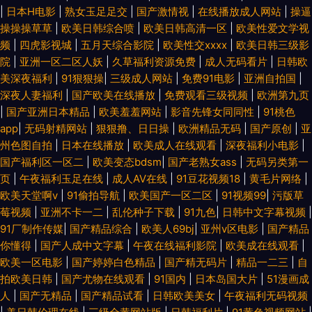
|
日本H电影
|
熟女玉足足交
|
国产激情视
|
在线播放成人网站
|
操逼
操操操草草
|
欧美日韩综合喷
|
欧美日韩高清一区
|
欧美性爱文学视
频
|
四虎影视城
|
五月天综合影院
|
欧美性交xxxx
|
欧美日韩三级影
院
|
亚洲一区二区人妖
|
久草福利资源免费
|
成人无码看片
|
日韩欧
美深夜福利
|
91狠狠操
|
三级成人网站
|
免费91电影
|
亚洲自拍国
|
深夜人妻福利
|
国产欧美在线播放
|
免费观看三级视频
|
欧洲第九页
|
国产亚洲日本精品
|
欧美羞羞网站
|
影音先锋女同同性
|
91桃色
app
|
无码射精网站
|
狠狠撸、日日操
|
欧洲精品无码
|
国产原创
|
亚
州色图自拍
|
日本在线播放
|
欧美成人在线观看
|
深夜福利小电影
|
国产福利区一区二
|
欧美变态bdsm
|
国产老熟女ass
|
无码另类第一
页
|
午夜福利玉足在线
|
成人AⅤ在线
|
91豆花视频18
|
黄毛片网络
|
欧美天堂啊v
|
91偷拍导航
|
欧美国产一区二区
|
91视频99
|
污版草
莓视频
|
亚洲不卡一二
|
乱伦种子下载
|
91九色
|
日韩中文字幕视频
|
91厂制作传媒
|
国产精品综合
|
欧美人69bj
|
亚州v区电影
|
国产精品
你懂得
|
国产人成中文字幕
|
午夜在线福利影院
|
欧美成在线观看
|
欧美一区电影
|
国产婷婷白色精品
|
国产精无码片
|
精品一二三
|
自
拍欧美日韩
|
国产尤物在线观看
|
91国内
|
日本岛国大片
|
51漫画成
人
|
国产无精品
|
国产精品试看
|
日韩欧美美女
|
午夜福利无码视频