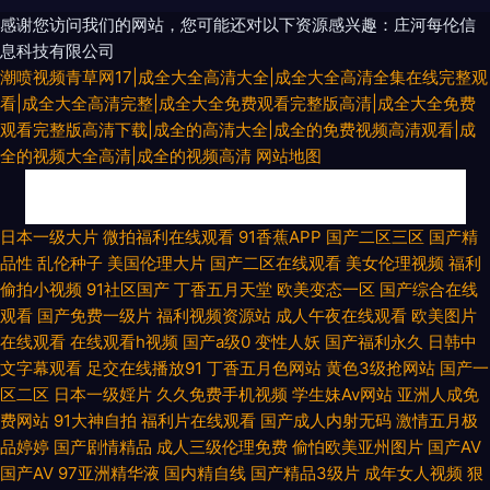
感谢您访问我们的网站，您可能还对以下资源感兴趣：庄河每伦信
息科技有限公司
潮喷视频青草网17|成全大全高清大全|成全大全高清全集在线完整观
看|成全大全高清完整|成全大全免费观看完整版高清|成全大全免费
观看完整版高清下载|成全的高清大全|成全的免费视频高清观看|成
全的视频大全高清|成全的视频高清
网站地图
性爱中日精品 日本不卡线 韩国av永久无码 日韩三级在线网址 91白丝在线观
日本一级大片
微拍福利在线观看
91香蕉APP
国产二区三区
国产精
品性
乱伦种子
美国伦理大片
国产二区在线观看
美女伦理视频
福利
看 操逼电影网 久久瑟色 午夜福利传媒 91熊猫视频 国产精品久久伊人 欧美日
偷拍小视频
91社区国产
丁香五月天堂
欧美变态一区
国产综合在线
观看
国产免费一级片
福利视频资源站
成人午夜在线观看
欧美图片
韩中字 91在线看看 国产精品啪啪视频 日韩草逼 尤物视频电影 91视频观看%
在线观看
在线观看h视频
国产a级0
变性人妖
国产福利永久
日韩中
文字幕观看
足交在线播放91
丁香五月色网站
黄色3级抢网站
国产一
伊人成人在线αV 东京热小视频 深夜福利视频网站 avav综合免费 狠狠草
区二区
日本一级婬片
久久免费手机视频
学生妹Av网站
亚洲人成免
费网站
91大神自拍
福利片在线观看
国产成人内射无码
激情五月极
2026 伊人大香蕉小说 九九伊人av 91熟女视频口 黄色电影快播 日本老熟女
品婷婷
国产剧情精品
成人三级伦理免费
偷怕欧美亚州图片
国产AV
国产AV
97亚洲精华液
国内精自线
国产精品3级片
成年女人视频
狠